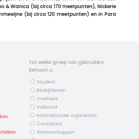
o & Wanica (bij circa 170 meetpunten), Nickerie
mmewijne (bij circa 120 meetpunten) en in Para
Tot welke groep van gebruikers
behoort u:
Student
Bedrijfsleven
Overheid
Vakbond
d
Internationale organisatie
eken
Consultant
stieken
Wetenschapper