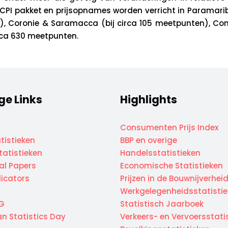
CPI pakket en prijsopnames worden verricht in Paramarib
n), Coronie & Saramacca (bij circa 105 meetpunten), Co
irca 630 meetpunten.
ge Links
Highlights
Consumenten Prijs Index
tistieken
BBP en overige
atistieken
Handelsstatistieken
cal Papers
Economische Statistieken
dicators
Prijzen in de Bouwnijverhei
Werkgelegenheidsstatisti
G
Statistisch Jaarboek
n Statistics Day
Verkeers- en Vervoersstati