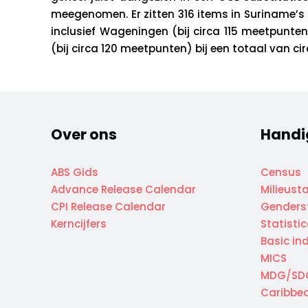
meegenomen. Er zitten 316 items in Suriname’s 
inclusief Wageningen (bij circa 115 meetpunte
(bij circa 120 meetpunten) bij een totaal van c
Over ons
Handi
ABS Gids
Census
Advance Release Calendar
Milieusta
CPI Release Calendar
Genderst
Kerncijfers
Statisti
Basic in
MICS
MDG/SD
Caribbea