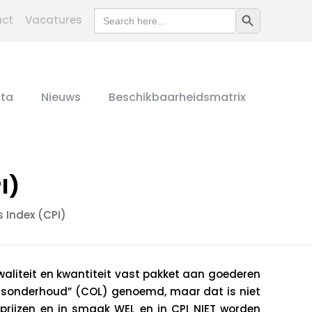
Search
Search Button
act
Vacatures
for:
ta
Nieuws
Beschikbaarheidsmatrix
I)
 Index (CPI)
aliteit en kwantiteit vast pakket aan goederen
ensonderhoud” (COL) genoemd, maar dat is niet
 prijzen en in smaak WEL en in CPI NIET worden