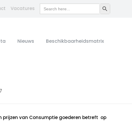
Search
Search Button
act
Vacatures
for:
ta
Nieuws
Beschikbaarheidsmatrix
7
n prijzen van Consumptie goederen betreft op