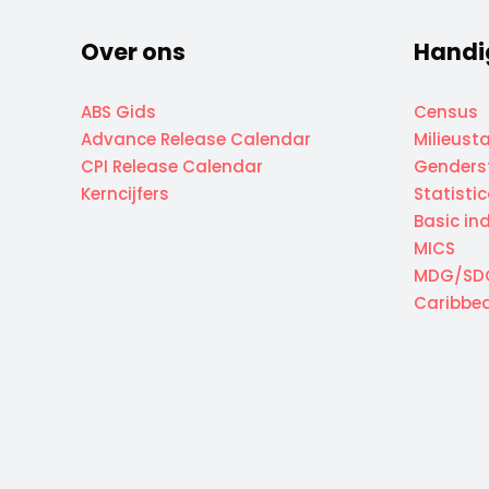
Over ons
Handi
ABS Gids
Census
Advance Release Calendar
Milieusta
CPI Release Calendar
Genderst
Kerncijfers
Statisti
Basic in
MICS
MDG/SD
Caribbea