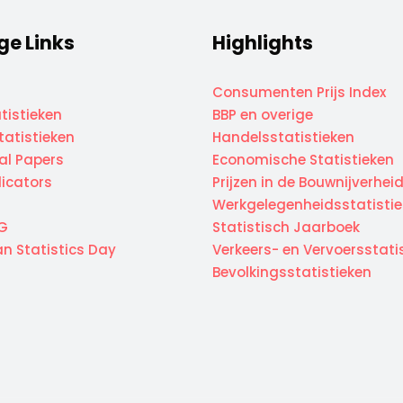
ge Links
Highlights
Consumenten Prijs Index
tistieken
BBP en overige
atistieken
Handelsstatistieken
cal Papers
Economische Statistieken
dicators
Prijzen in de Bouwnijverhei
Werkgelegenheidsstatisti
G
Statistisch Jaarboek
n Statistics Day
Verkeers- en Vervoersstati
Bevolkingsstatistieken