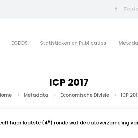
Cont
EGDDS
Statistieken en Publicaties
Metada
ICP 2017
Home
Metadata
Economische Divisie
ICP 201
e
eeft haar laatste (4
) ronde wat de dataverzameling va