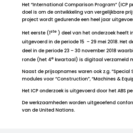
Het “International Comparison Program” (ICP p
doel is om de ontwikkeling van vergelijkbare pr
project wordt gedurende een heel jaar uitgevoe
ste
Het eerste (1
) deel van het onderzoek heeft i
uitgevoerd in de periode 15 – 29 mei 2018. Het d
deel in de periode 23 – 30 november 2018 waarb
e
ronde (het 4
kwartaal) is digitaal verzameld m. 
Naast de prijsopnames waren ook z.g. ”Special S
modules voor “Construction”, “Machines & Equi
Het ICP onderzoek is uitgevoerd door het ABS p
De werkzaamheden worden uitgeoefend conform vo
van de United Nations.