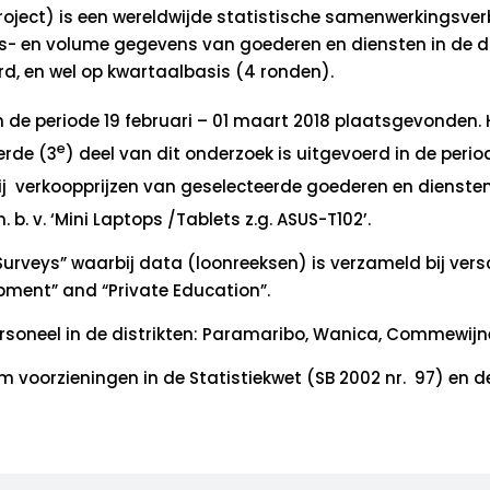
roject) is een wereldwijde statistische samenwerkingsv
ijs- en volume gegevens van goederen en diensten in de di
rd, en wel op kwartaalbasis (4 ronden).
n de periode 19 februari – 01 maart 2018 plaatsgevonden.
e
erde (3
) deel van dit onderzoek is uitgevoerd in de perio
ij verkoopprijzen van geselecteerde goederen en diensten
b. v. ‘Mini Laptops /Tablets z.g. ASUS-T102’.
urveys” waarbij data (loonreeksen) is verzameld bij versc
pment” and “Private Education”.
ersoneel in de distrikten: Paramaribo, Wanica, Commewij
orzieningen in de Statistiekwet (SB 2002 nr. 97) en de “