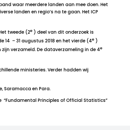
erband waar meerdere landen aan mee doen. Het
verse landen en regio’s na te gaan. Het ICP
e
 Het tweede (2
) deel van dit onderzoek is
e
de 14 – 31 augustus 2018 en het vierde (4
)
e
 zijn verzameld. De dataverzameling in de 4
hillende ministeries. Verder hadden wij
ne, Saramacca en Para.
Fundamental Principles of Official Statistics”