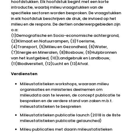
hoofdstukken. Elk hoofdstuk begint met een korte
introductie, waarbij milieu vraagstukken van de
specifieke sectoren worden besproken. De vraagstukken
in elk hoofdstuk beschrijven de druk, de invloed op het
milieu en de respons. De dertien onderwerpgebieden zijn
o.a:
(1)Demografische en Socio-economische achtergrond,
(2)Klimaat en Natuurrampen, (3)Toerisme,
(4)Transport, (5)Milieu en Gezondheid, (6)Water,
(7)Energie en Mineralen, (8)Bosbouw, (9)Hulpbronnen
van het kustgebied, (10)Landgebruik en Landbouw,
(11)Biodiversiteit, (12)Lucht en (13)Afval.
Verdiensten
Milieustatistieken workshops, waaraan milieu
organisaties en ministeries deelnemen om
milieudata aan te leveren, de concept publicatie te
bespreken en de verdere stand van zaken m.b.t.
milieustatistieken te bespreken
Milieustatistieken publicatie launch (2018 is de 8ste
milieustatistieken publicatie gelaunched)
Milieu publicaties met daarin milieustatistieken