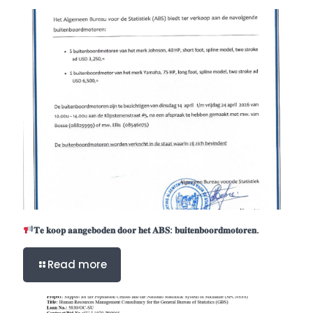
𝐓𝐞 𝐤𝐨𝐨𝐩 𝐚𝐚𝐧𝐠𝐞𝐛𝐨𝐝𝐞𝐧 𝐝𝐨𝐨𝐫 𝐡𝐞𝐭 𝐀𝐁𝐒: 𝐛𝐮𝐢𝐭𝐞𝐧𝐛𝐨𝐨𝐫𝐝𝐦𝐨𝐭𝐨𝐫𝐞𝐧.
Read more