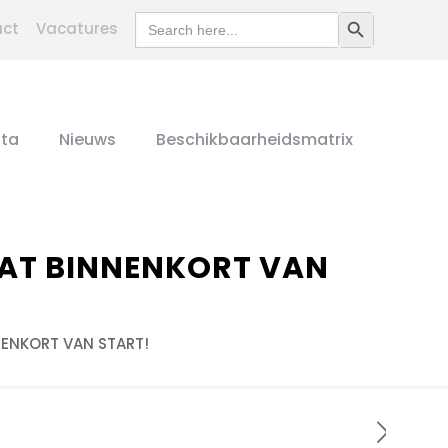
Search
Search Button
act
Vacatures
for:
ta
Nieuws
Beschikbaarheidsmatrix
AT BINNENKORT VAN
ENKORT VAN START!