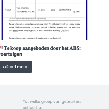
𝐓𝐞 𝐤𝐨𝐨𝐩 𝐚𝐚𝐧𝐠𝐞𝐛𝐨𝐝𝐞𝐧 𝐝𝐨𝐨𝐫 𝐡𝐞𝐭 𝐀𝐁𝐒:
𝗼𝗲𝗿𝘁𝘂𝗶𝗴𝗲𝗻
Read more
Tot welke groep van gebruikers
behoort u: