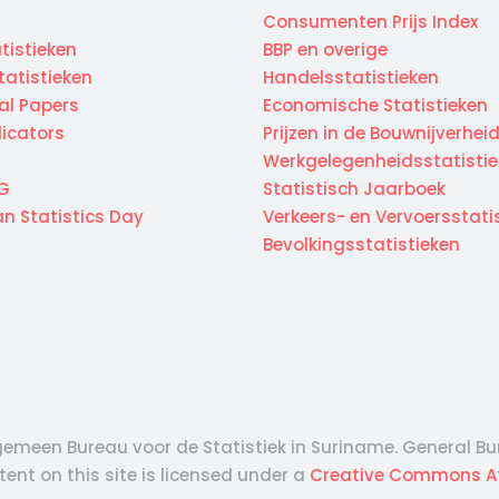
Consumenten Prijs Index
tistieken
BBP en overige
atistieken
Handelsstatistieken
cal Papers
Economische Statistieken
dicators
Prijzen in de Bouwnijverhei
Werkgelegenheidsstatisti
G
Statistisch Jaarboek
n Statistics Day
Verkeers- en Vervoersstati
Bevolkingsstatistieken
emeen Bureau voor de Statistiek in Suriname. General Bur
ent on this site is licensed under a
Creative Commons Attr