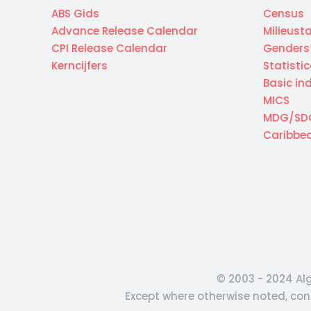
ABS Gids
Census
Advance Release Calendar
Milieusta
CPI Release Calendar
Genderst
Kerncijfers
Statisti
Basic in
MICS
MDG/SD
Caribbea
© 2003 - 2024 Alg
Except where otherwise noted, cont