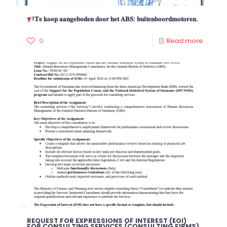
𝐓𝐞 𝐤𝐨𝐨𝐩 𝐚𝐚𝐧𝐠𝐞𝐛𝐨𝐝𝐞𝐧 𝐝𝐨𝐨𝐫 𝐡𝐞𝐭 𝐀𝐁𝐒: 𝐛𝐮𝐢𝐭𝐞𝐧𝐛𝐨𝐨𝐫𝐝𝐦𝐨𝐭𝐨𝐫𝐞𝐧.
0
Read more
REQUEST FOR EXPRESSIONS OF INTEREST (EOI)
FOR CONSULTING SERVICES (CONSULTING FIRMS)