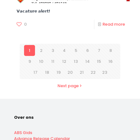
𝗩𝗮𝗰𝗮𝘁𝘂𝗿𝗲 𝗮𝗹𝗲𝗿𝘁!
0
Read more
1
2
3
4
5
6
7
8
9
10
11
12
13
14
15
16
17
18
19
20
21
22
23
Next page
Over ons
ABS Gids
Advance Release Calendar