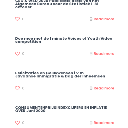
CSD & WSD 2020 Publicatie actie van het
Algemeen Bureau voor de Statistiek 1-31
oktober
0
Read more
Doe mee met de 1 minute Voices of Youth Video
competition
0
Read more
Felicitaties en Gelukwensen i.v.m.
Javaanse Immigratie & Dag der Inheemsen
0
Read more
CONSUMENTENPRIJSINDEXCIJFERS EN INFLATIE
OVER Juni 2020
0
Read more