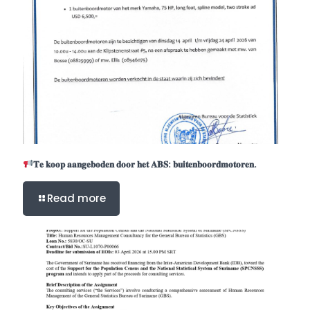
𝐓𝐞 𝐤𝐨𝐨𝐩 𝐚𝐚𝐧𝐠𝐞𝐛𝐨𝐝𝐞𝐧 𝐝𝐨𝐨𝐫 𝐡𝐞𝐭 𝐀𝐁𝐒: 𝐛𝐮𝐢𝐭𝐞𝐧𝐛𝐨𝐨𝐫𝐝𝐦𝐨𝐭𝐨𝐫𝐞𝐧.
Read more