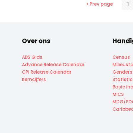
Prev page
1
Over ons
Handi
ABS Gids
Census
Advance Release Calendar
Milieusta
CPI Release Calendar
Genderst
Kerncijfers
Statisti
Basic in
MICS
MDG/SD
Caribbea