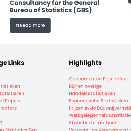
Consultancy for the General
Bureau of Statistics (GBS)
Read more
ge Links
Highlights
Consumenten Prijs Index
tistieken
BBP en overige
atistieken
Handelsstatistieken
cal Papers
Economische Statistieken
dicators
Prijzen in de Bouwnijverhei
Werkgelegenheidsstatisti
G
Statistisch Jaarboek
n Statistics Day
Verkeers- en Vervoersstati