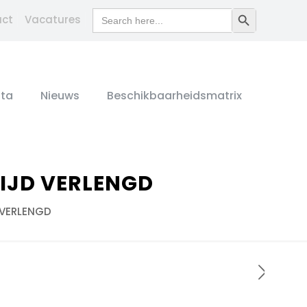
Search
Search Button
act
Vacatures
for:
ta
Nieuws
Beschikbaarheidsmatrix
IJD VERLENGD
 VERLENGD