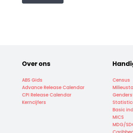
Over ons
Handi
ABS Gids
Census
Advance Release Calendar
Milieusta
CPI Release Calendar
Genderst
Kerncijfers
Statisti
Basic in
MICS
MDG/SD
Caribbea