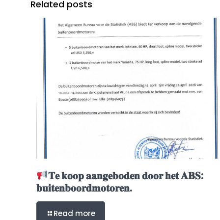
Related posts
𝐓𝐞 𝐤𝐨𝐨𝐩 𝐚𝐚𝐧𝐠𝐞𝐛𝐨𝐝𝐞𝐧 𝐝𝐨𝐨𝐫 𝐡𝐞𝐭 𝐀𝐁𝐒:
𝐛𝐮𝐢𝐭𝐞𝐧𝐛𝐨𝐨𝐫𝐝𝐦𝐨𝐭𝐨𝐫𝐞𝐧.
Read more