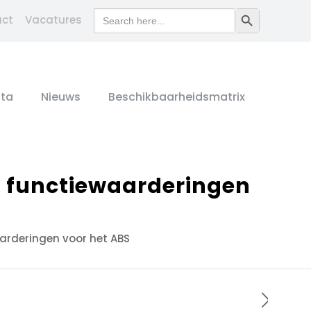
Search
Search Button
act
Vacatures
for:
ta
Nieuws
Beschikbaarheidsmatrix
n functiewaarderingen
aarderingen voor het ABS