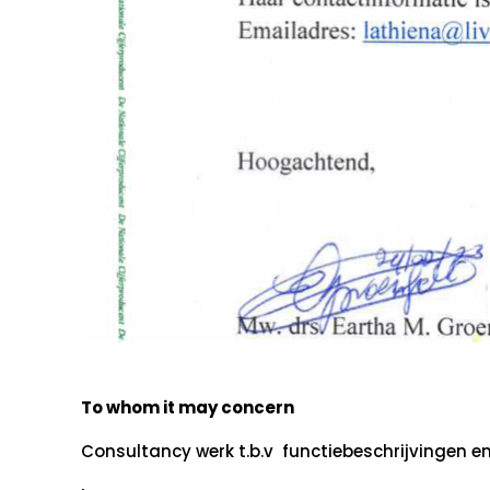
To whom it may concern
Consultancy werk t.b.v functiebeschrijvingen e