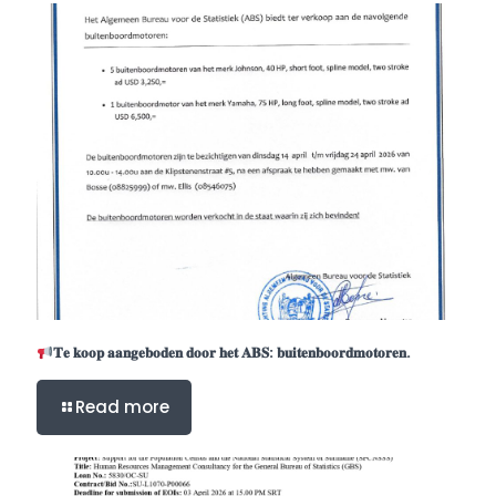
𝐓𝐞 𝐤𝐨𝐨𝐩 𝐚𝐚𝐧𝐠𝐞𝐛𝐨𝐝𝐞𝐧 𝐝𝐨𝐨𝐫 𝐡𝐞𝐭 𝐀𝐁𝐒: 𝐛𝐮𝐢𝐭𝐞𝐧𝐛𝐨𝐨𝐫𝐝𝐦𝐨𝐭𝐨𝐫𝐞𝐧.
Read more