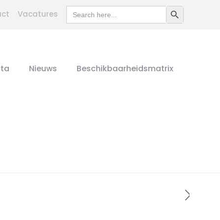
Search
Search Button
act
Vacatures
for:
ta
Nieuws
Beschikbaarheidsmatrix